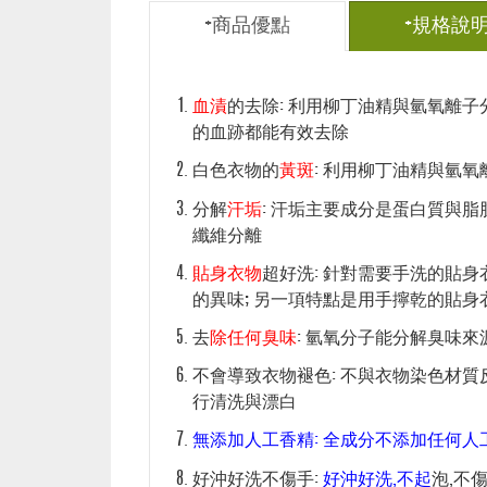
+商品優點
+規格說
血漬
的去除: 利用柳丁油精與氫氧離子
的血跡都能有效去除
白色衣物的
黃斑
: 利用柳丁油精與氫
分解
汗垢
: 汗垢主要成分是蛋白質與
纖維分離
貼身衣物
超好洗: 針對需要手洗的貼身
的異味; 另一項特點是用手擰乾的貼
去
除任何臭味
: 氫氧分子能分解臭味來
不會導致衣物褪色: 不與衣物染色材質
行清洗與漂白
無添加人工香精: 全成分不添加任何人
好沖好洗不傷手:
好沖好洗,不起
泡,不