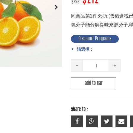
$212
$298
同商品第2件35折,(售價含稅已
氧分子能分解臭味來源分子,舉
Discount Programs
請選擇：
add to car
share to :