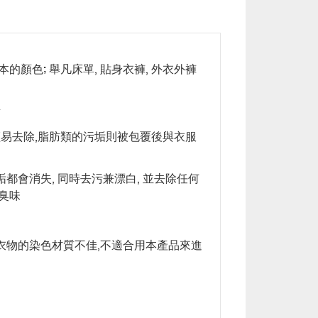
顏色; 舉凡床單, 貼身衣褲, 外衣外褲
素
輕易去除,脂肪類的污垢則被包覆後與衣服
都會消失, 同時去污兼漂白, 並去除任何
臭味
該衣物的染色材質不佳,不適合用本產品來進