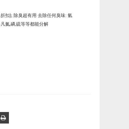
折扣); 除臭超有用 去除任何臭味: 氫
凡氮,磷,硫等等都能分解