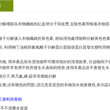
明
分解殘留在衣物纖維的紅血球分子與血漿,去除色素而恢復衣物原本的
氧離子分解滲入衣物纖維的黃色素, 經由浸泡處理能夠分解黃色色
脂肪, 利用柳丁油精與氫氧離子分解蛋白質能使蛋白質發生變性而
衣物, 用本產品加水浸泡後即可獲得很好的清潔效果, 分泌物與汗垢
身衣物常常有擰不乾而發生水臭味的情形,使用本產品並不會發生水
源分子,舉凡氮,磷,硫等等都能分解
反應,沒有褪色的問題; 請注意若是您的衣物加水就會褪色,表示
工香料與香精
傷手不浪費水資源