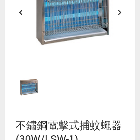
不鏽鋼電擊式捕蚊蠅器
(30W/LSW-1)