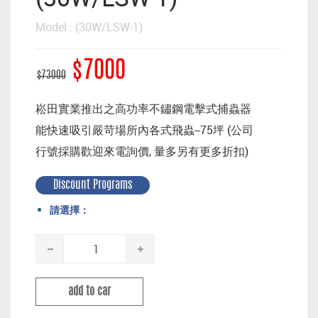
Model : (30W/LSW-1)
$7000
$73000
崧田實業推出之高功率不鏽鋼電擊式捕蟲器
能快速吸引嚴苛場所內各式飛蟲--75坪 (公司
行號採購歡迎來電詢價, 量多另有更多折扣)
Discount Programs
請選擇：
add to car