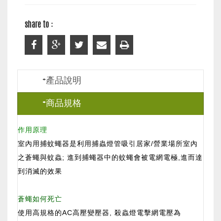
share to :
+產品說明
+商品規格
作用原理
室內用捕蚊蠅器是利用捕蟲燈管吸引居家/營業場所室內
之蒼蠅與蚊蟲; 進到捕蠅器中的蚊蠅會被電網電極,進而達
到消滅的效果
蒼蠅如何死亡
使用高規格的AC高壓變壓器, 殺蟲燈電擊網電壓為