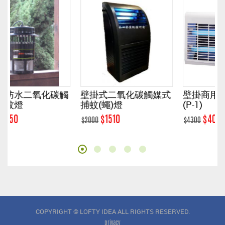
化碳觸
壁掛式二氧化碳觸媒式
壁掛商用黏紙式捕蟲
捕蚊(蠅)燈
(P-1)
$1510
$4000
$2000
$4300
COPYRIGHT © LOFTY IDEA ALL RIGHTS RESERVED.
privacy