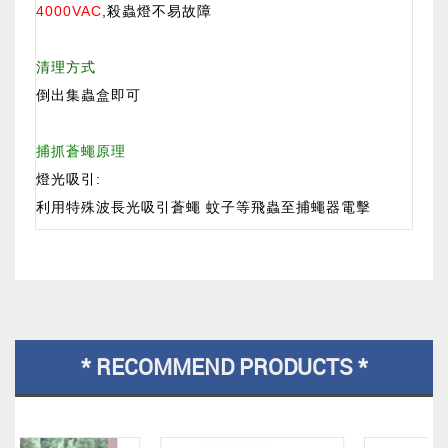
4000VAC
,殺蟲燈不易故障
清理方式
倒出集蟲盒即可
捕抓蒼蠅原理
燈光吸引:
利用特殊波長光吸引蒼蠅 蚊子等飛蟲至捕蠅器電擊
* RECOMMEND PRODUCTS *