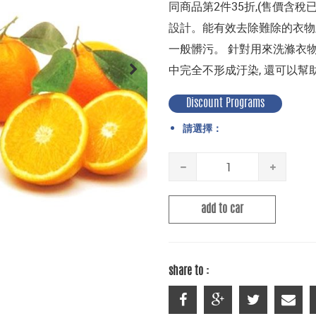
同商品第2件35折,(售價含稅
設計。能有效去除難除的衣物血
一般髒污。 針對用來洗滌衣物
中完全不形成汙染, 還可以幫
Discount Programs
請選擇：
add to car
share to :