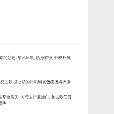
顏色; 舉凡床單, 貼身衣褲, 外衣外褲
素
輕易去除,脂肪類的污垢則被包覆後與衣服
都會消失, 同時去污兼漂白, 並去除任何
臭味