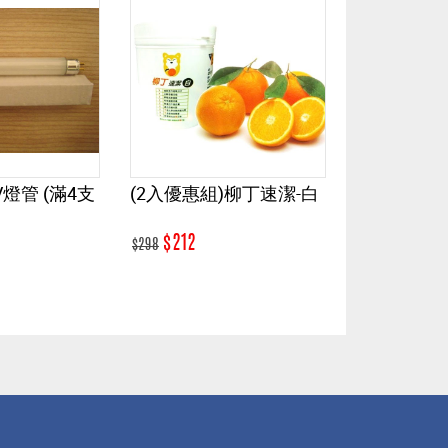
2入優惠組)柳丁速潔-白
(2入優惠組) 柳丁速潔-藍
(
700cc補充罐
師
$212
$155
8
$218
$3