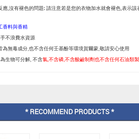
反應,沒有褪色的問題; 請注意若是您的衣物加水就會褪色,表示
工香料與香精
傷手不浪費水資源
皆為無毒成分,也不含任何壬基酚等環境賀爾蒙,敬請安心使用
均為生物可分解, 不含
氯,不含磷,不含酸鹼制劑也不含任何石油類
* RECOMMEND PRODUCTS *