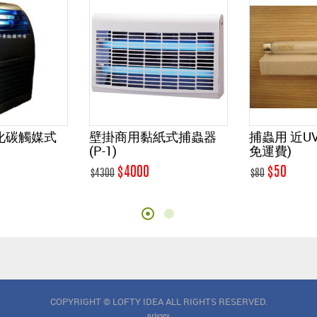
掛商用黏紙式捕蟲器
捕蟲用 近UV燈管 (滿4支
(
1)
免運費)
$4000
$50
00
$80
$29
COPYRIGHT © LOFTY IDEA ALL RIGHTS RESERVED.