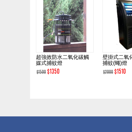
強效防水二氧化碳觸
壁掛式二氧化碳觸媒式
壁
式捕蚊燈
捕蚊(蠅)燈
(P-
$1350
$1510
0
$2000
$43