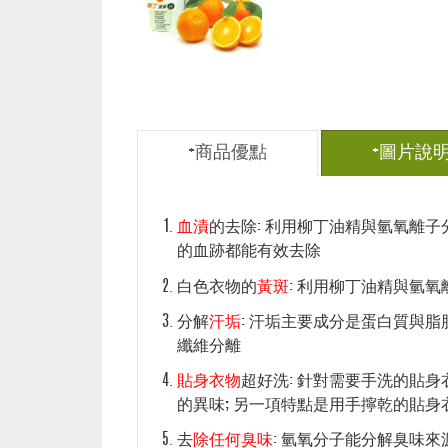
+商品優點
+圖片說
血漬
的去除: 利用柳丁油精與氫氧離子
的血跡都能有效去除
白色衣物的
黃斑
: 利用柳丁油精與氫
分解
汗垢
: 汗垢主要成分是蛋白質與
纖維分離
貼身衣物
超好洗: 針對需要手洗的貼身
的異味; 另一項特點是用手擰乾的貼
去
除任何臭味
: 氫氧分子能分解臭味來