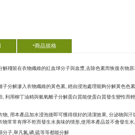
明
+商品規格
分解殘留在衣物纖維的紅血球分子與血漿,去除色素而恢復衣物原本的
氧離子分解滲入衣物纖維的黃色素, 經由浸泡處理能夠分解黃色色
脂肪, 利用柳丁油精與氫氧離子分解蛋白質能使蛋白質發生變性而
衣物, 用本產品加水浸泡後即可獲得很好的清潔效果, 分泌物與汗垢
身衣物常常有擰不乾而發生水臭味的情形,使用本產品並不會發生水
源分子,舉凡氮,磷,硫等等都能分解