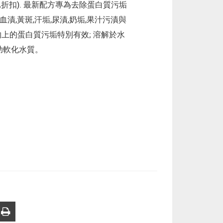
已折扣). 最新配方專為去除蛋白質污垢
漬,黃斑,汗垢,尿漬,奶垢,果汁污漬與
上的蛋白質污垢特別有效; 溶解於水
助軟化水質。