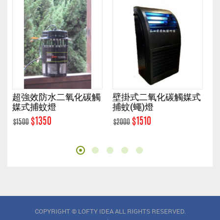
水二氧化碳觸
壁掛式二氧化碳觸媒式
壁掛商用黏紙式
燈
捕蚊(蠅)燈
(P-1)
$1510
$4000
$2000
$4300
COPYRIGHT © LOFTY IDEA ALL RIGHTS RESERVED.