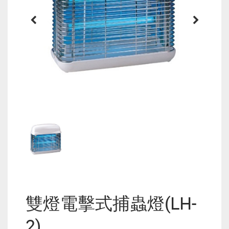
雙燈電擊式捕蟲燈(LH-
2)