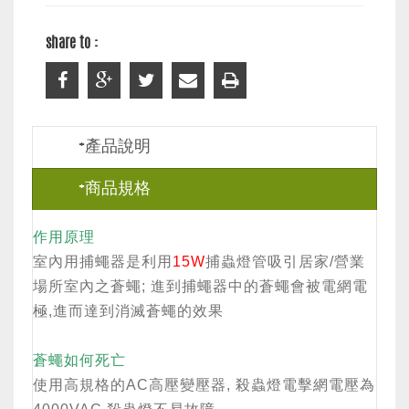
share to :
+產品說明
+商品規格
作用原理
室內用捕蠅器是利用
15W
捕蟲燈管吸引居家/營業
場所室內之蒼蠅; 進到捕蠅器中的蒼蠅會被電網電
極,進而達到消滅蒼蠅的效果
蒼蠅如何死亡
使用高規格的AC高壓變壓器, 殺蟲燈電擊網電壓為