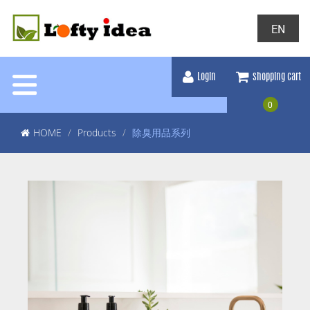
EN
Login
shopping cart
0
HOME
Products
除臭用品系列