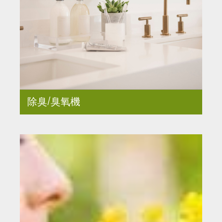
除臭/臭氧機