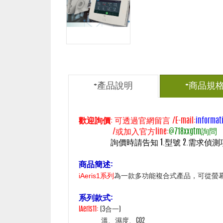
+產品說明
+商品規
歡迎詢價
: 可透過官網留言 /E-mail:
informat
/或加入官方line:
@718xxgtm詢問
詢價時請告知 1.型號 2.需求偵
商品簡述:
iAeris1系列
為一款多功能複合式產品，可從螢幕
系列款式:
iAeris11
:
(3
合一)
溫
、濕度
、CO2