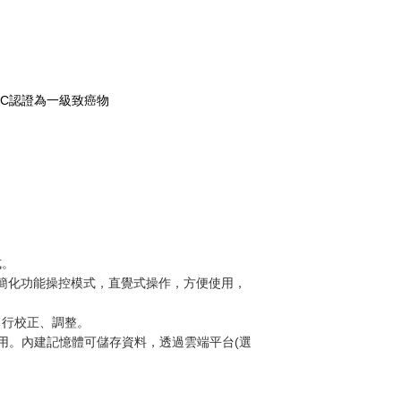
RC認證為
一級致癌物
式。
簡化功能操控模式，直覺式操作，方便使用，
自行校正、調整。
，可供選用。內建記憶體可儲存資料，透過雲端平台(選
。