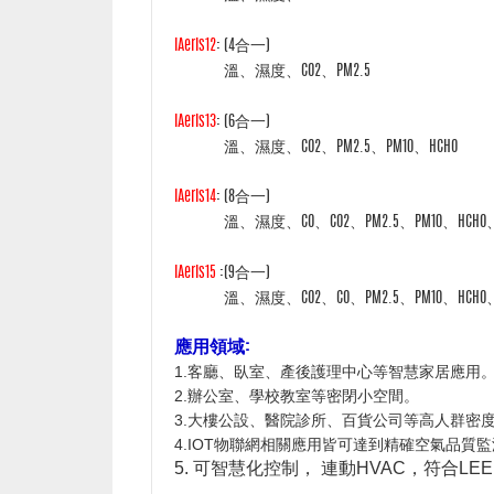
iAeris12
: (4
合一)
溫
、濕度、CO2
、PM2.5
iAeris13
:
(6
合一)
溫
、濕度、CO2、PM2.5、PM10、HCHO
iAeris14
: (8
合一)
溫
、濕度、
CO、
CO2、PM2.5、PM10、HCHO
iAeris15
:(9
合一)
溫
、濕度、CO2、CO、PM2.5、PM10、HCHO、
應用領域:
1.客廳、臥室、產後護理中心等智慧家居應用
2.辦公室、學校教室等密閉小空間。
3.大樓公設、醫院診所、百貨公司等高人群密
4.IOT物聯網相關應用皆可達到精確空氣品質
5. 可智慧化控制， 連動HVAC，符合LE