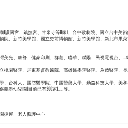
廟(護國宮、鎮撫宮、甘泉寺等8家)、台中歌劇院、國立台中美
物院、新竹美學館、國立史前博物館、新竹美學館、新北市果菜
灣美光、康舒、健豪印刷、群創、聯華、聯陽、民視電視台、…
立桃園醫院、屏東基督教醫院、高雄醫學院醫院、為恭醫院、長
學、台科大、國防醫學院、中國醫藥大學、勤益科技大學、美和
縣幼兒園(目前已有200家)…..等。
園捷運、老人照護中心