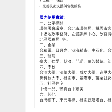
7.全機一年保固
8.完善技術支援與售後服務
國內使用實績:
使用實績
一、公家機關
環保署會議室、台北市環保局、桃園市宮
中壢地政事務所、左營訓練中心、故宮博
北區國稅局…等。
二、企業
台積電、日月光、鴻海精密、中石化、台
三、醫院
臺大、仁愛、慈濟、門諾、萬芳醫院、部
四、學校
台灣大學、清華大學、成功大學、逢甲大
庚科技大學、桃園市、基隆市、苗栗縣及嘉義
五、社區住宅
中悅一品、璞真台中勤美
六、其他
台灣松下、東元電機、桃園新建塔台、桃