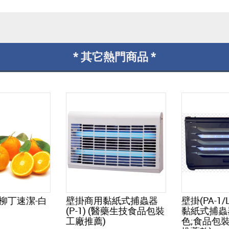
* 其它熱門商品 *
)柳丁速潔-白
壁掛商用黏紙式捕蟲器
壁掛(PA-1/
(P-1) (醫藥生技食品包裝
黏紙式捕蟲
工廠推薦)
色;食品包