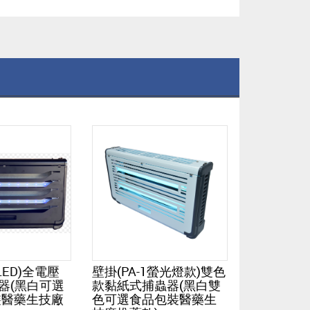
LED)全電壓
壁掛(PA-1螢光燈款)雙色
輕巧型壁掛
器(黑白可選
款黏紙式捕蟲器(黑白雙
燈(PA-4)
裝醫藥生技廠
色可選食品包裝醫藥生
店推薦款)