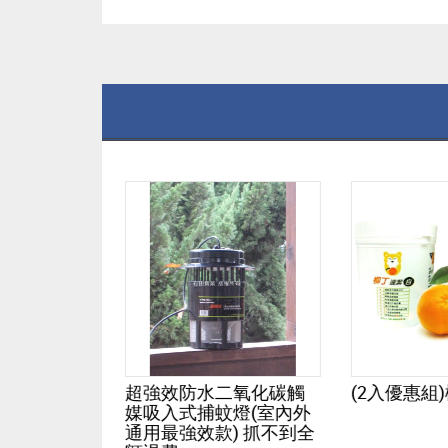
化碳觸媒吸
超強效防水二氧化碳觸
(2入優惠組
)燈
媒吸入式捕蚊燈(室內外
通用最強效款) 抓不到全