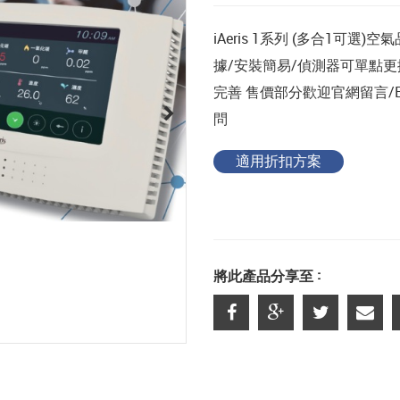
iAeris 1系列 (多合1可選
據/安裝簡易/偵測器可單點更
完善 售價部分歡迎官網留言/E-ma
問
適用折扣方案
將此產品分享至 :