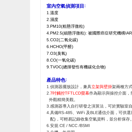
室內空氣偵測項目:
1.溫度
2.濕度
3.PM10(粗懸浮微粒)
4.PM2.5(細懸浮微粒): 被
國際癌症研究機構IA
5.CO2(二氧化碳)
6.HCHO(甲醛)
7.O3(臭氧)
8.CO(一氧化碳)
9.TVOC(總揮發性有機碳化合物)
產品特色:
1.
偵測器擺放設計，兼具
立架與壁掛
架兩種方
2.
7吋觸控TFTLCD螢幕
作為顯示與操控介面，
外觀精簡美觀。
3.感測器導入自行研發之演算法，可於實驗室
4.具備RS-485、WiFi 及BLE通信介面
配)，可輕易記錄收集空氣資料，並分析保存
6.安規:CE / NCC /BSMI