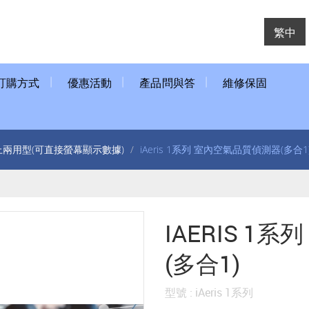
繁中
訂購方式
優惠活動
產品問與答
維修保固
兩用型(可直接螢幕顯示數據)
iAeris 1系列 室內空氣品質偵測器(多合1
IAERIS 1
(多合1)
型號 : iAeris 1系列