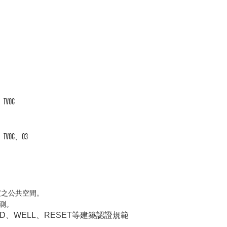
、TVOC
TVOC
、O3
。
度之公共空間。
監測。
ED、WELL、RESET等建築認證規範