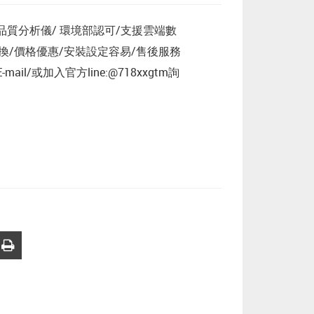
)空氣品質分析儀/ 環境部認可/支援雲端數
換/價格優惠/安裝設定容易/售後服務
il/或加入官方line:@718xxgtm詢