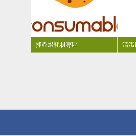
捕蟲燈耗材專區
清潔