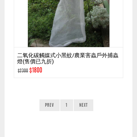
二氧化碳觸媒式小黑蚊/農業害蟲戶外捕蟲
燈(售價已九折)
$1800
$2300
PREV
1
NEXT