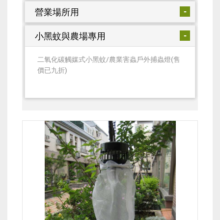
營業場所用
小黑蚊與農場專用
二氧化碳觸媒式小黑蚊/農業害蟲戶外捕蟲燈(售
價已九折)