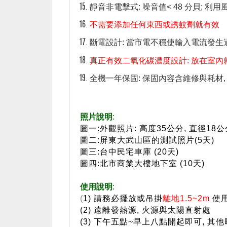
靜音非電擊式: 噪音值< 48 分貝; 
不需要添加任何東西或誘蚊劑就有效
斷電設計: 當市電不穩使輸入電流發生
真正有效二氧化碳濃度設計: 放在室內
全機一年保固: 保固內容含維修與耗材
照片說明
:
圖一:外觀照片: 高度35公分, 直徑18
圖二:屏東大武山區的測試照片(5天)
圖三:台中民宅車庫 (20天)
圖四:北市商業大樓地下室 (10天)
使用說明
:
(
1) 請務必擺放或吊掛
離地1.5~2m
使
(2) 遠離發熱源, 火源與太陽直射處
(3) 下午五點~早上八點開起即可, 