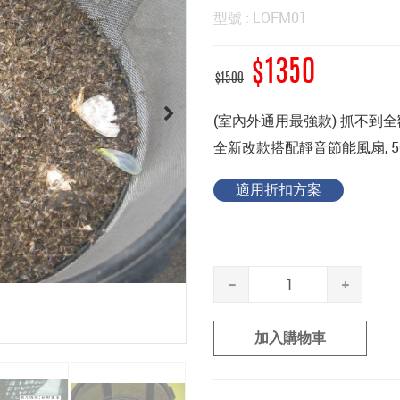
型號 : LOFM01
$1350
$1500
(室內外通用最強款) 抓不到
全新改款搭配靜音節能風扇, 
適用折扣方案
加入購物車