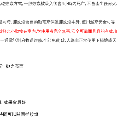
利用風乾蚊蟲方式, 一般蚊蟲被吸入後會4小時內死亡, 不會產生任何火
過高時, 捕蚊燈會自動斷電來保護捕蚊燈本身, 使用起來安全可靠
就好比小動物在室內,對使用者完全無害,安全可靠而且真的有效,
, 一通電話到府收送維修,全部免費 (若人為非正常使用下損壞或
公分; 拋光亮面
用
, 效果會最好
其他時間可以關閉捕蚊燈