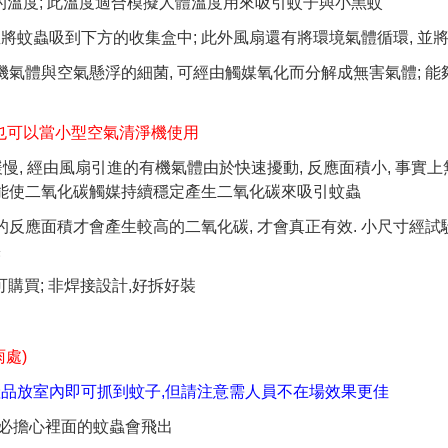
的溫度; 此溫度適合模擬人體溫度用來吸引蚊子與小黑蚊
 並將蚊蟲吸到下方的收集盒中; 此外風扇還有將環境氣體循環, 
有機氣體與空氣懸浮的細菌, 可經由觸媒氧化而分解成無害氣體; 
0)也可以當小型空氣清淨機使用
解緩慢, 經由風扇引進的有機氣體由於快速擾動, 反應面積小, 事實
 能使二氧化碳觸媒持續穩定產生二氧化碳來吸引蚊蟲
的反應面積才會產生較高的二氧化碳, 才會真正有效. 小尺寸經試
果
購買; 非焊接設計,好拆好裝
處)
產品放室內即可抓到蚊子,但請注意需人員不在場效果更佳
不必擔心裡面的蚊蟲會飛出