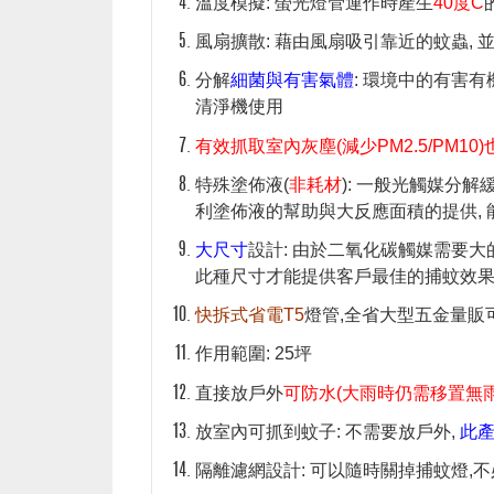
溫度模擬: 螢光燈管運作時產生
40度C
風扇擴散: 藉由風扇吸引靠近的蚊蟲,
分解
細菌與有害氣體
: 環境中的有害
清淨機使用
有效抓取室內灰塵(減少PM2.5/PM1
特殊塗佈液(
非耗材
): 一般光觸媒分
利塗佈液的幫助與大反應面積的提供,
大尺寸
設計: 由於二氧化碳觸媒需要大
此種尺寸才能提供客戶最佳的捕蚊效
快拆式省電T5
燈管,全省大型五金量販可
作用範圍: 25坪
直接放戶外
可防水(大雨時仍需移置無雨
放室內可抓到蚊子: 不需要放戶外,
此
隔離濾網設計: 可以隨時關掉捕蚊燈,