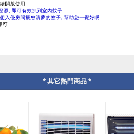
時連續開啟使用
閉燈源, 即可有效抓到室內蚊子
想入侵房間擾您清夢的蚊子, 幫助您一覺好眠
啟即可
* 其它熱門商品 *