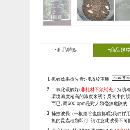
+商品特點
+商品規
捕蚊特點:
抓蚊效果搶先看: 擺放於車庫
二氧化碳觸媒(
非耗材不須補充
): 持
環境濃度稍高的濃度來誘引覓食中的蚊
而已, 而600 ppm是對人類毫無危險的, 
捕蚊波長: (一根燈管也能抓喔)我們採
抓的昆蟲種類即可; 請注意此波長不可