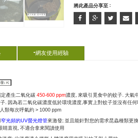
將此產品分享至 :
格
+網友使用經驗
續穩定產生二氧化碳
450-
600 ppm
濃度, 來吸引覓食中的蚊子. 大氣中
子. 因為若二氧化碳濃度低於環境濃度,事實上對蚊子並沒有任何
人類每次呼氣約 > 1000 ppm
用
窄光頻的UV螢光燈管
來激發; 並且能針對您的需求昆蟲種類更
眼睛直視, 不適合拿來閱讀使用