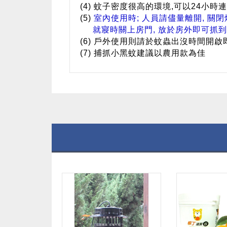
(4) 蚊子密度很高的環境,可以24小
(5)
室內使用時; 人員請儘量離開, 關
就寢時關上房門, 放於房外即可抓到
(6) 戶外使用則請於蚊蟲出沒時間開
(7) 捕抓小黑蚊建議以農用款為佳