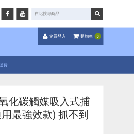
0
會員登入
購物車
退費
氧化碳觸媒吸入式捕
用最強效款) 抓不到