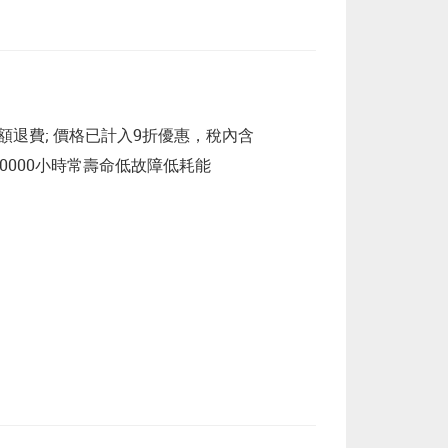
全額退費; 價格已計入9折優惠，稅內含
50000小時常壽命低故障低耗能