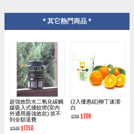
* 其它熱門商品 *
吸
超強效防水二氧化碳觸
(2入優惠組)柳丁速潔-
媒吸入式捕蚊燈(室內
白
外通用最強效款) 抓不
$206
$298
到全額退費
$
$1350
$1500