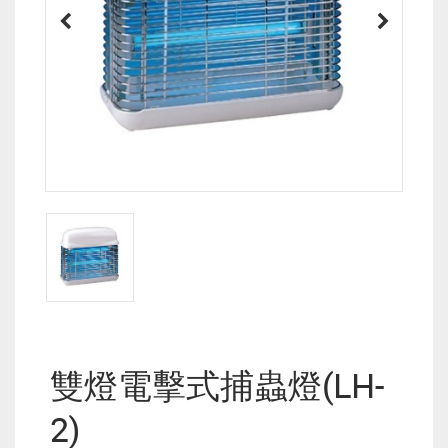
雙燈電擊式捕蟲燈(LH-
2)