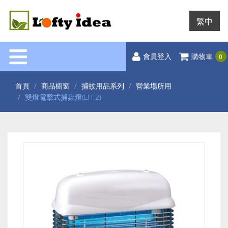
繁中
0
會員登入
購物車
首頁
商品櫥窗
捕蚊用品系列
營業場所用
雙燈電擊式捕蟲燈(LH-2)