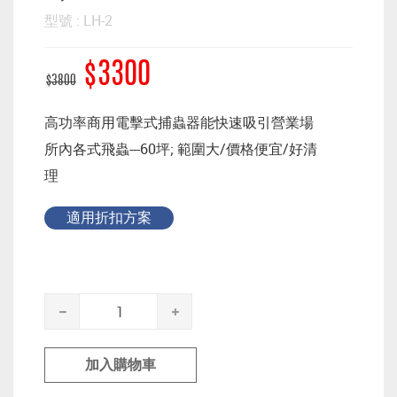
型號 : LH-2
$3300
$3800
高功率商用電擊式捕蟲器能快速吸引營業場
所內各式飛蟲---60坪; 範圍大/價格便宜/好清
理
適用折扣方案
加入購物車