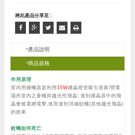
將此產品分享至 :
+產品說明
+商品規格
作用原理
室內用捕蠅器是利用
15W
捕蟲燈管吸引居家/營業
場所室內之蒼蠅與趨光性飛蟲; 進到捕蟲器中的飛
蟲會被電網電擊,進而達到消滅蚊蠅(其他趨光飛蟲)
的效果
蚊蠅如何死亡