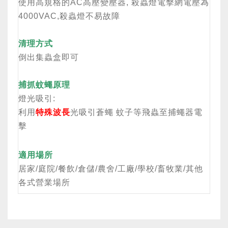
使用高規格的AC高壓變壓器, 殺蟲燈電擊網電壓為
4000VAC,殺蟲燈不易故障
清理方式
倒出集蟲盒即可
捕抓蚊蠅原理
燈光吸引:
利用
特殊波長
光吸引蒼蠅 蚊子等飛蟲至捕蠅器電
擊
適用場所
居家/庭院/餐飲/倉儲/農舍/工廠/學校/畜牧業/其他
各式營業場所